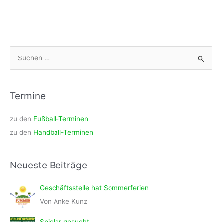
S
u
c
h
Termine
e
zu den
Fußball-Terminen
n
zu den
Handball-Terminen
n
a
c
Neueste Beiträge
h
:
Geschäftsstelle hat Sommerferien
Von Anke Kunz
Spieler gesucht